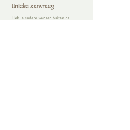
Unieke aanvraag
Heb je andere wensen buiten de
standaard pakketten om dan kun je
jouw wensen doorgeven en ontvang je
een vrijblijvende offerte.
Vrijblijvende offerte aanvragen
* Reiskostenvergoed €0,23 per kilometer vanaf spierdijk.