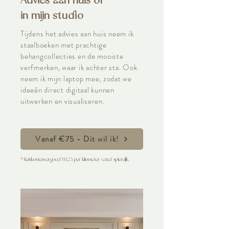
Advies aan huis of
in mijn
studio
Tijdens het advies aan huis neem ik
staalboeken met prachtige
behangcollecties en de mooiste
verfmerken, waar ik achter sta. Ook
neem ik mijn laptop mee, zodat we
ideeën direct digitaal kunnen
uitwerken en visualiseren.
Vanaf €75 - Dit wil ik!
* Reiskostenvergoed €0,23 per kilometer vanaf spierdijk.